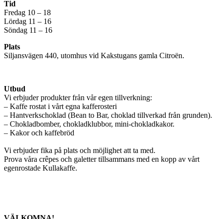
Tid
Fredag 10 – 18
Lördag 11 – 16
Söndag 11 – 16
Plats
Siljansvägen 440, utomhus vid Kakstugans gamla Citroën.
Utbud
Vi erbjuder produkter från vår egen tillverkning:
– Kaffe rostat i vårt egna kafferosteri
– Hantverkschoklad (Bean to Bar, choklad tillverkad från grunden).
– Chokladbomber, chokladklubbor, mini-chokladkakor.
– Kakor och kaffebröd
Vi erbjuder fika på plats och möjlighet att ta med.
Prova våra crêpes och galetter tillsammans med en kopp av vårt
egenrostade Kullakaffe.
VÄLKOMNA!